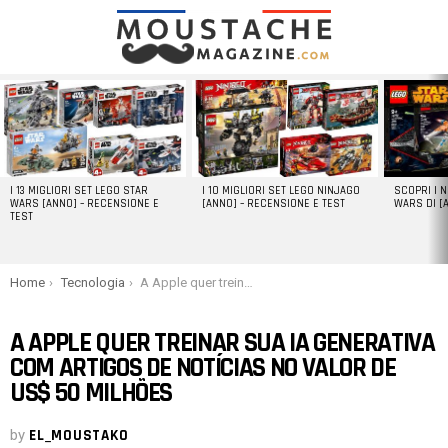
LATEST
STORIES
I 13 MIGLIORI SET LEGO STAR
I 10 MIGLIORI SET LEGO NINJAGO
SCOPRI I 
WARS [ANNO] – RECENSIONE E
[ANNO] – RECENSIONE E TEST
WARS DI [
TEST
You are here:
Home
Tecnologia
A Apple quer treinar sua IA generativa com artigos de notícias no valor de US$ 50 milhões
A APPLE QUER TREINAR SUA IA GENERATIVA
COM ARTIGOS DE NOTÍCIAS NO VALOR DE
US$ 50 MILHÕES
by
EL_MOUSTAKO