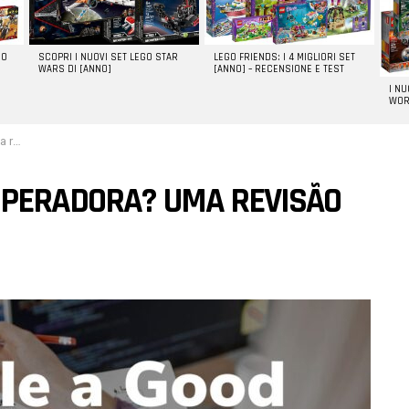
GO
SCOPRI I NUOVI SET LEGO STAR
LEGO FRIENDS: I 4 MIGLIORI SET
WARS DI [ANNO]
[ANNO] – RECENSIONE E TEST
I N
WOR
leta
 OPERADORA? UMA REVISÃO