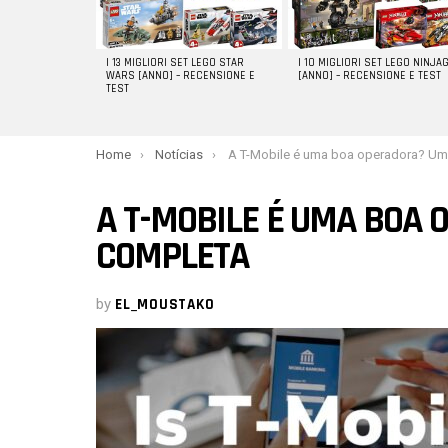
I 13 MIGLIORI SET LEGO STAR
I 10 MIGLIORI SET LEGO NINJA
WARS [ANNO] – RECENSIONE E
[ANNO] – RECENSIONE E TEST
TEST
You are here:
Home
Notícias
A T-Mobile é uma boa operadora? Uma revisão comp
A T-MOBILE É UMA BOA
COMPLETA
by
EL_MOUSTAKO