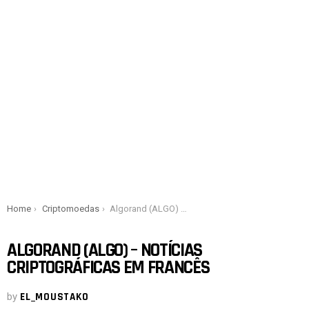
You are here:
Home
Criptomoedas
Algorand (ALGO) – Notícias criptográficas em francês
ALGORAND (ALGO) – NOTÍCIAS
CRIPTOGRÁFICAS EM FRANCÊS
by
EL_MOUSTAKO