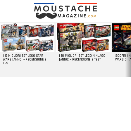
LATEST
STORIES
I 13 MIGLIORI SET LEGO STAR
I 10 MIGLIORI SET LEGO NINJAGO
SCOPRI I 
WARS [ANNO] – RECENSIONE E
[ANNO] – RECENSIONE E TEST
WARS DI [
TEST