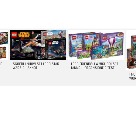
GO
SCOPRI I NUOVI SET LEGO STAR
LEGO FRIENDS: I 4 MIGLIORI SET
WARS DI [ANNO]
[ANNO] – RECENSIONE E TEST
I N
WOR