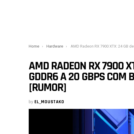
You are here:
Home
Hardware
AMD Radeon RX 7900 XTX: 24 GB de memória GDDR6 a 20 Gbps com barramento de 384 bits
AMD RADEON RX 7900 XT
GDDR6 A 20 GBPS COM 
[RUMOR]
by
EL_MOUSTAKO