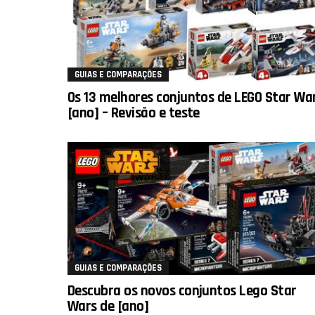
GUIAS E COMPARAÇÕES
Os 13 melhores conjuntos de LEGO Star Wa
[ano] – Revisão e teste
GUIAS E COMPARAÇÕES
Descubra os novos conjuntos Lego Star
Wars de [ano]