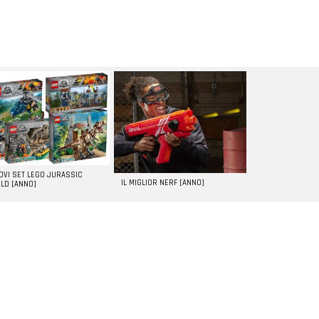
UOVI SET LEGO JURASSIC
IL MIGLIOR NERF [ANNO]
LD [ANNO]