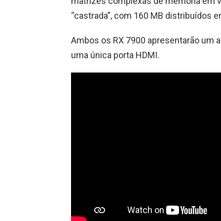
matrizes complexas de memória em v
“castrada”, com 160 MB distribuídos 
Ambos os RX 7900 apresentarão um ada
uma única porta HDMI.