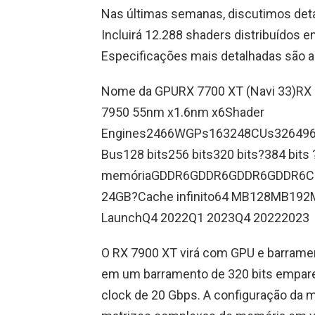
Nas últimas semanas, discutimos deta
Incluirá 12.288 shaders distribuídos 
Especificações mais detalhadas são a
Nome da GPURX 7700 XT (Navi 33)RX 7
7950 55nm x1.6nm x6Shader
Engines2466WGPs163248CUs3264969
Bus128 bits256 bits320 bits?384 bits 
memóriaGDDR6GDDR6GDDR6GDDR6Ca
24GB?Cache infinito64 MB128MB1
LaunchQ4 2022Q1 2023Q4 20222023
O RX 7900 XT virá com GPU e barramen
em um barramento de 320 bits empa
clock de 20 Gbps. A configuração da 