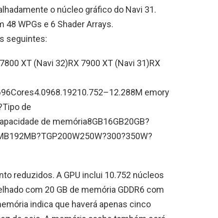
lhadamente o núcleo gráfico do Navi 31.
em 48 WPGs e 6 Shader Arrays.
s seguintes:
800 XT (Navi 32)RX 7900 XT (Navi 31)RX
6Cores4.0968.19210.752–12.288M emory
?Tipo de
pacidade de memória8GB16GB20GB?
92MB192MB?TGP200W250W?300?350W?
to reduzidos. A GPU inclui 10.752 núcleos
relhado com 20 GB de memória GDDR6 com
memória indica que haverá apenas cinco