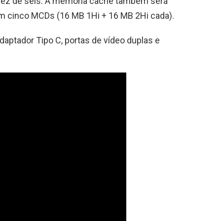
ez de seis. A memória cache também será
em cinco MCDs (16 MB 1Hi + 16 MB 2Hi cada).
ptador Tipo C, portas de vídeo duplas e