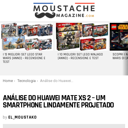
LATEST
STORIES
I 13 MIGLIORI SET LEGO STAR
I 10 MIGLIORI SET LEGO NINJAGO
SCOPRI I 
WARS [ANNO] – RECENSIONE E
[ANNO] – RECENSIONE E TEST
WARS DI [
TEST
You are here:
Home
Tecnologia
Análise do Huawei Mate Xs 2 – um smartphone lindamente projetado
ANÁLISE DO HUAWEI MATE XS 2 – UM
SMARTPHONE LINDAMENTE PROJETADO
by
EL_MOUSTAKO