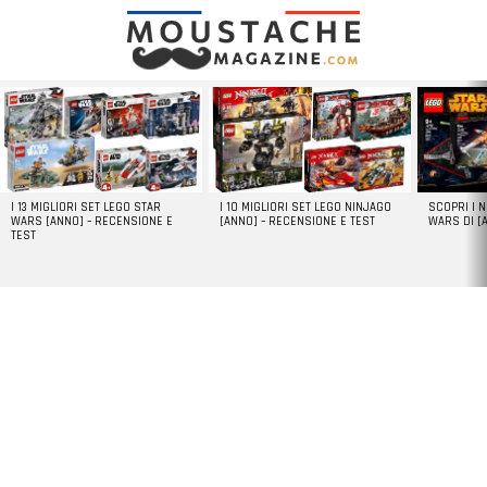
LATEST
STORIES
I 13 MIGLIORI SET LEGO STAR
I 10 MIGLIORI SET LEGO NINJAGO
SCOPRI I 
WARS [ANNO] – RECENSIONE E
[ANNO] – RECENSIONE E TEST
WARS DI [
TEST