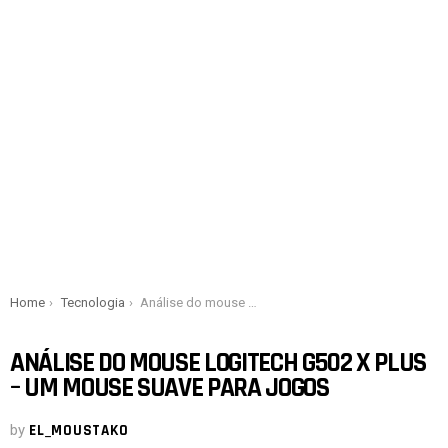
You are here:
Home
Tecnologia
Análise do mouse Logitech G502 X Plus – Um mouse suave para jogos
ANÁLISE DO MOUSE LOGITECH G502 X PLUS
– UM MOUSE SUAVE PARA JOGOS
by
EL_MOUSTAKO