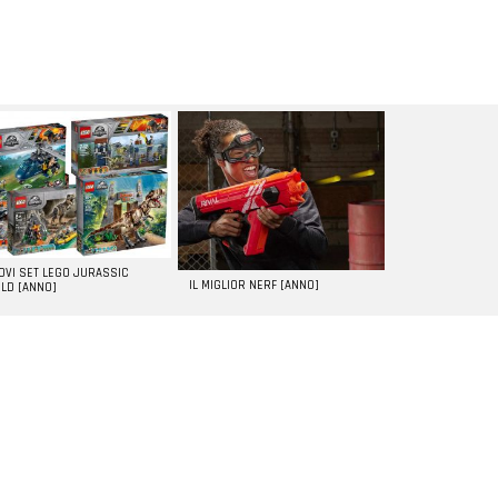
UOVI SET LEGO JURASSIC
IL MIGLIOR NERF [ANNO]
LD [ANNO]