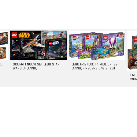
GO
SCOPRI I NUOVI SET LEGO STAR
LEGO FRIENDS: I 4 MIGLIORI SET
WARS DI [ANNO]
[ANNO] – RECENSIONE E TEST
I N
WOR