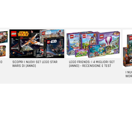
GO
SCOPRI I NUOVI SET LEGO STAR
LEGO FRIENDS: I 4 MIGLIORI SET
WARS DI [ANNO]
[ANNO] – RECENSIONE E TEST
I N
WOR