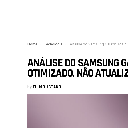
You are here:
Home
Tecnologia
Análise do Samsung Galaxy S23 Plus – Otimizado, não atu
ANÁLISE DO SAMSUNG GA
OTIMIZADO, NÃO ATUALI
by
EL_MOUSTAKO