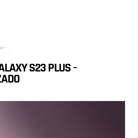
alizado
LAXY S23 PLUS –
ZADO