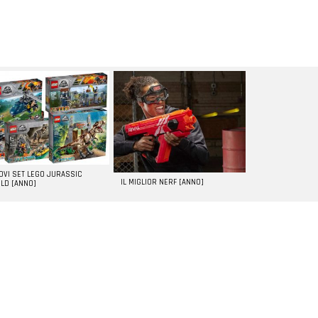
UOVI SET LEGO JURASSIC
IL MIGLIOR NERF [ANNO]
LD [ANNO]