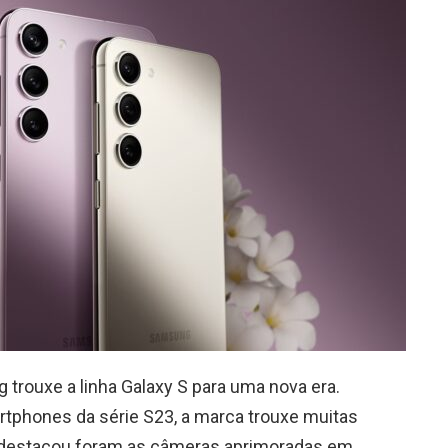
 trouxe a linha Galaxy S para uma nova era.
tphones da série S23, a marca trouxe muitas
e destacou foram as câmeras aprimoradas em