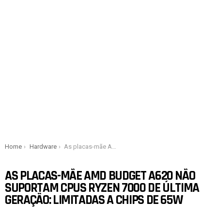
You are here:
Home
Hardware
As placas-mãe AMD Budget A620 não suportam CPUs Ryzen 7000 de última geração: limitadas a chips de 65W
AS PLACAS-MÃE AMD BUDGET A620 NÃO
SUPORTAM CPUS RYZEN 7000 DE ÚLTIMA
GERAÇÃO: LIMITADAS A CHIPS DE 65W