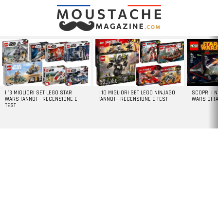
LATEST
STORIES
I 13 MIGLIORI SET LEGO STAR
I 10 MIGLIORI SET LEGO NINJAGO
SCOPRI I 
WARS [ANNO] – RECENSIONE E
[ANNO] – RECENSIONE E TEST
WARS DI [
TEST