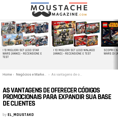
LATEST
STORIES
I 13 MIGLIORI SET LEGO STAR
I 10 MIGLIORI SET LEGO NINJAGO
SCOPRI I 
WARS [ANNO] – RECENSIONE E
[ANNO] – RECENSIONE E TEST
WARS DI [
TEST
You are here:
Home
Negócios e Marketing
As vantagens de oferecer códigos promocionais para expandir sua base de clientes
AS VANTAGENS DE OFERECER CÓDIGOS
PROMOCIONAIS PARA EXPANDIR SUA BASE
DE CLIENTES
by
EL_MOUSTAKO