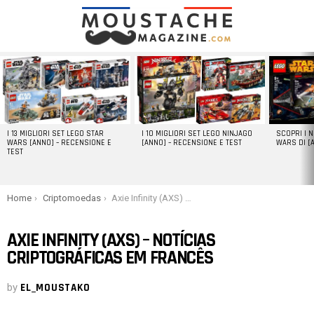
LATEST
STORIES
I 13 MIGLIORI SET LEGO STAR
I 10 MIGLIORI SET LEGO NINJAGO
SCOPRI I 
WARS [ANNO] – RECENSIONE E
[ANNO] – RECENSIONE E TEST
WARS DI [
TEST
You are here:
Home
Criptomoedas
Axie Infinity (AXS) – Notícias criptográficas em francês
AXIE INFINITY (AXS) – NOTÍCIAS
CRIPTOGRÁFICAS EM FRANCÊS
by
EL_MOUSTAKO