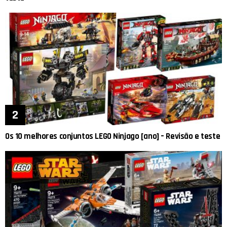
Os 10 melhores conjuntos LEGO Ninjago [ano] – Revisão e teste