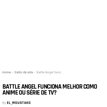
You are here:
Home
Estilo de vida
Battle Angel funciona melhor como anime ou série de TV?
BATTLE ANGEL FUNCIONA MELHOR COMO
ANIME OU SÉRIE DE TV?
by
EL_MOUSTAKO