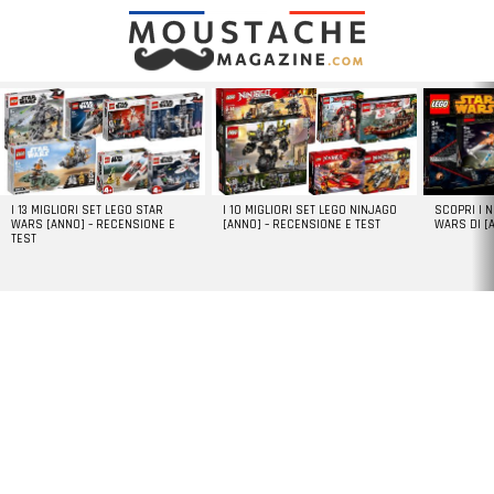
LATEST
STORIES
I 13 MIGLIORI SET LEGO STAR
I 10 MIGLIORI SET LEGO NINJAGO
SCOPRI I 
WARS [ANNO] – RECENSIONE E
[ANNO] – RECENSIONE E TEST
WARS DI [
TEST