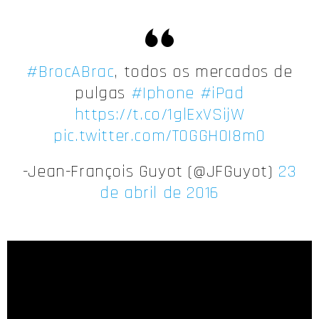
#BrocABrac
, todos os mercados de
pulgas
#Iphone
#iPad
https://t.co/1glExVSijW
pic.twitter.com/T0GGH0I8m0
-Jean-François Guyot (@JFGuyot)
23
de abril de 2016