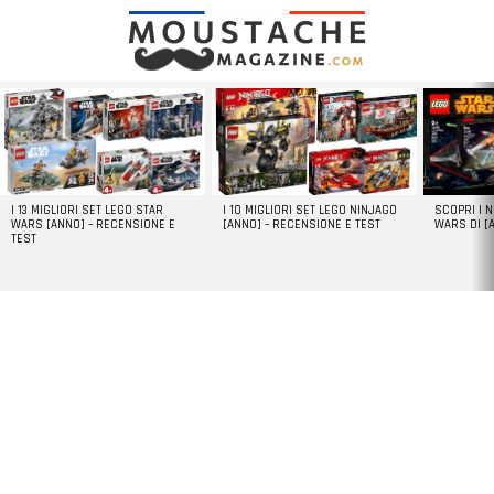
LATEST
STORIES
I 13 MIGLIORI SET LEGO STAR
I 10 MIGLIORI SET LEGO NINJAGO
SCOPRI I 
WARS [ANNO] – RECENSIONE E
[ANNO] – RECENSIONE E TEST
WARS DI [
TEST