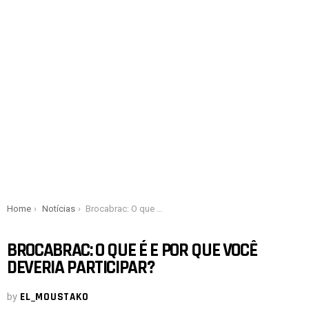
You are here:
Home
Notícias
Brocabrac: O que é e por que você deveria participar?
BROCABRAC: O QUE É E POR QUE VOCÊ
DEVERIA PARTICIPAR?
by
EL_MOUSTAKO