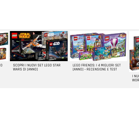
GO
SCOPRI I NUOVI SET LEGO STAR
LEGO FRIENDS: I 4 MIGLIORI SET
WARS DI [ANNO]
[ANNO] – RECENSIONE E TEST
I N
WOR