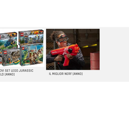
UOVI SET LEGO JURASSIC
IL MIGLIOR NERF [ANNO]
LD [ANNO]