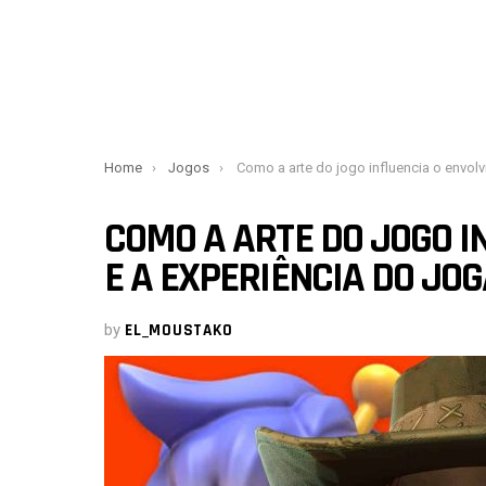
You are here:
Home
Jogos
Como a arte do jogo influencia o envolvimento e a experiência do jogado
COMO A ARTE DO JOGO I
E A EXPERIÊNCIA DO JO
by
EL_MOUSTAKO