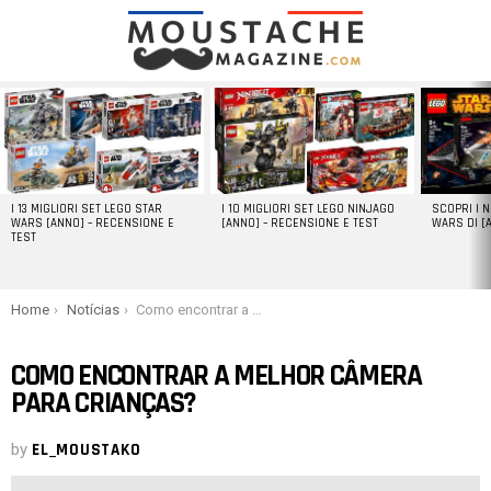
LATEST
STORIES
I 13 MIGLIORI SET LEGO STAR
I 10 MIGLIORI SET LEGO NINJAGO
SCOPRI I 
WARS [ANNO] – RECENSIONE E
[ANNO] – RECENSIONE E TEST
WARS DI [
TEST
You are here:
Home
Notícias
Como encontrar a melhor câmera para crianças?
COMO ENCONTRAR A MELHOR CÂMERA
PARA CRIANÇAS?
by
EL_MOUSTAKO