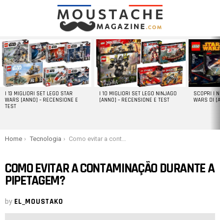
LATEST
STORIES
I 13 MIGLIORI SET LEGO STAR
I 10 MIGLIORI SET LEGO NINJAGO
SCOPRI I 
WARS [ANNO] – RECENSIONE E
[ANNO] – RECENSIONE E TEST
WARS DI [
TEST
You are here:
Home
Tecnologia
Como evitar a contaminação durante a pipetagem?
COMO EVITAR A CONTAMINAÇÃO DURANTE A
PIPETAGEM?
by
EL_MOUSTAKO