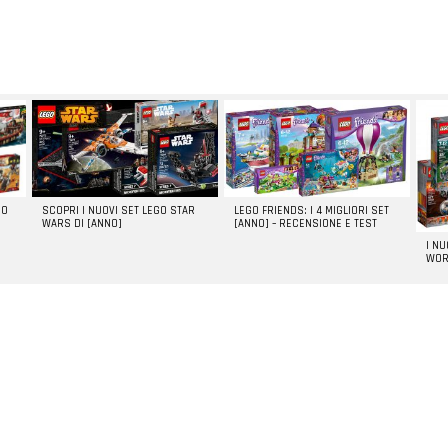
GO
SCOPRI I NUOVI SET LEGO STAR
LEGO FRIENDS: I 4 MIGLIORI SET
WARS DI [ANNO]
[ANNO] – RECENSIONE E TEST
I N
WOR