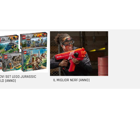
UOVI SET LEGO JURASSIC
IL MIGLIOR NERF [ANNO]
LD [ANNO]