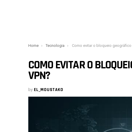
You are here:
Home
Tecnologia
Como evitar o bloqueio geográfico sem usa
COMO EVITAR O BLOQUE
VPN?
by
EL_MOUSTAKO