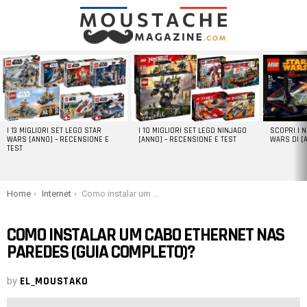
LATEST
STORIES
I 13 MIGLIORI SET LEGO STAR
I 10 MIGLIORI SET LEGO NINJAGO
SCOPRI I 
WARS [ANNO] – RECENSIONE E
[ANNO] – RECENSIONE E TEST
WARS DI [
TEST
You are here:
Home
Internet
Como instalar um cabo Ethernet nas paredes (guia completo)?
COMO INSTALAR UM CABO ETHERNET NAS
PAREDES (GUIA COMPLETO)?
by
EL_MOUSTAKO