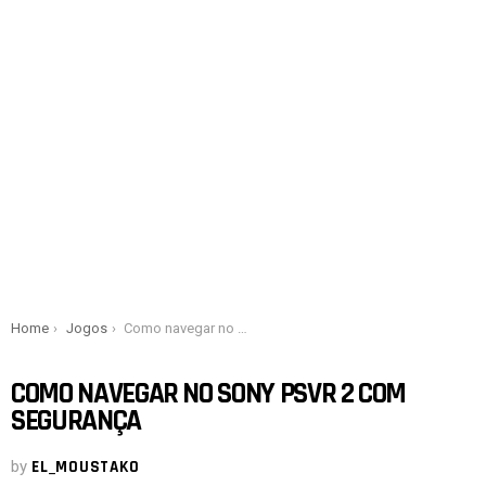
You are here:
Home
Jogos
Como navegar no Sony PSVR 2 com segurança
COMO NAVEGAR NO SONY PSVR 2 COM
SEGURANÇA
by
EL_MOUSTAKO