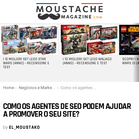
LATEST
STORIES
I 13 MIGLIORI SET LEGO STAR
I 10 MIGLIORI SET LEGO NINJAGO
SCOPRI I 
WARS [ANNO] – RECENSIONE E
[ANNO] – RECENSIONE E TEST
WARS DI [
TEST
You are here:
Home
Negócios e Marketing
Como os agentes de SEO podem ajudar a promover o seu site?
COMO OS AGENTES DE SEO PODEM AJUDAR
A PROMOVER O SEU SITE?
by
EL_MOUSTAKO