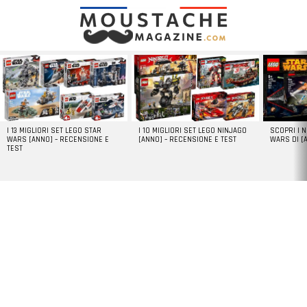
LATEST
STORIES
I 13 MIGLIORI SET LEGO STAR
I 10 MIGLIORI SET LEGO NINJAGO
SCOPRI I 
WARS [ANNO] – RECENSIONE E
[ANNO] – RECENSIONE E TEST
WARS DI [
TEST