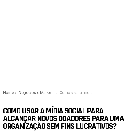
You are here:
Home
Negócios e Marketing
Como usar a mídia social para alcançar novos doadores para uma organização sem fins lucrativos?
COMO USAR A MÍDIA SOCIAL PARA
ALCANÇAR NOVOS DOADORES PARA UMA
ORGANIZAÇÃO SEM FINS LUCRATIVOS?