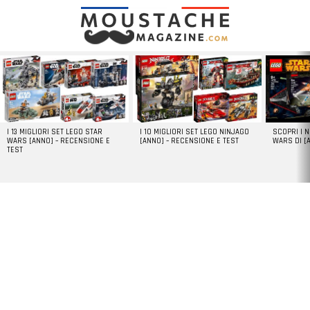
LATEST
STORIES
I 13 MIGLIORI SET LEGO STAR
I 10 MIGLIORI SET LEGO NINJAGO
SCOPRI I 
WARS [ANNO] – RECENSIONE E
[ANNO] – RECENSIONE E TEST
WARS DI [
TEST