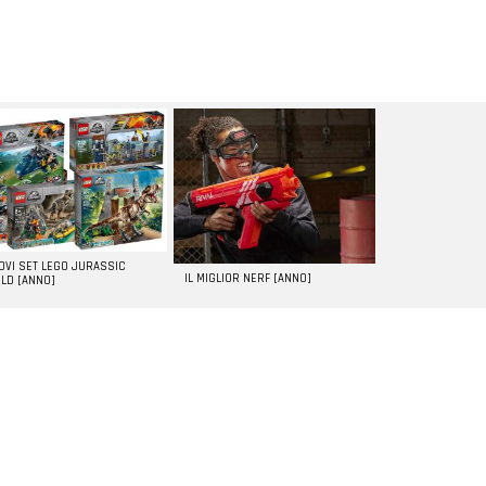
UOVI SET LEGO JURASSIC
IL MIGLIOR NERF [ANNO]
LD [ANNO]