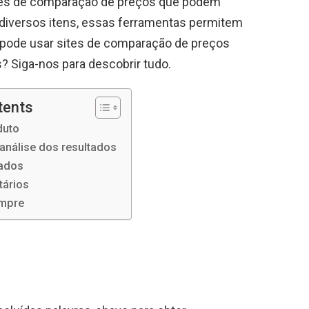
ites de comparação de preços que podem
ar diversos itens, essas ferramentas permitem
pode usar sites de comparação de preços
? Siga-nos para descobrir tudo.
tents
duto
análise dos resultados
tados
tários
ompre