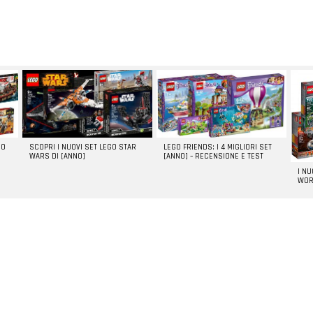
GO
SCOPRI I NUOVI SET LEGO STAR
LEGO FRIENDS: I 4 MIGLIORI SET
WARS DI [ANNO]
[ANNO] – RECENSIONE E TEST
I N
WOR