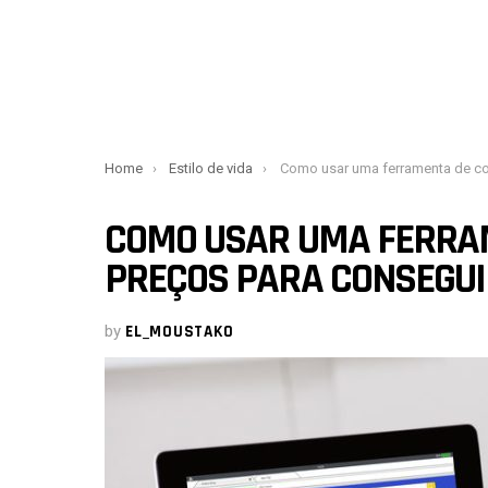
You are here:
Home
Estilo de vida
Como usar uma ferramenta de comparação de preços para conseguir melh
COMO USAR UMA FERRA
PREÇOS PARA CONSEGUI
by
EL_MOUSTAKO