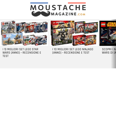
LATEST
STORIES
I 13 MIGLIORI SET LEGO STAR
I 10 MIGLIORI SET LEGO NINJAGO
SCOPRI I 
WARS [ANNO] – RECENSIONE E
[ANNO] – RECENSIONE E TEST
WARS DI [
TEST