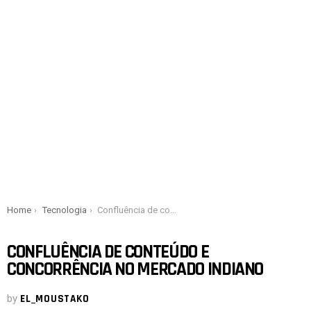
You are here:
Home
Tecnologia
Confluência de conteúdo e concorrência no mercado indiano
CONFLUÊNCIA DE CONTEÚDO E
CONCORRÊNCIA NO MERCADO INDIANO
by
EL_MOUSTAKO