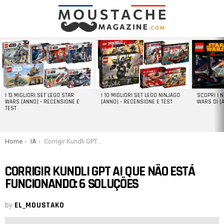
LATEST
STORIES
I 13 MIGLIORI SET LEGO STAR
I 10 MIGLIORI SET LEGO NINJAGO
SCOPRI I 
WARS [ANNO] – RECENSIONE E
[ANNO] – RECENSIONE E TEST
WARS DI [
TEST
You are here:
Home
IA
Corrigir Kundli GPT AI que não está funcionando: 6 soluções
CORRIGIR KUNDLI GPT AI QUE NÃO ESTÁ
FUNCIONANDO: 6 SOLUÇÕES
by
EL_MOUSTAKO