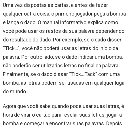
Uma vez dispostas as cartas, e antes de fazer
qualquer outra coisa, o primeiro jogador pega a bomba
e lança o dado. O manual informativo explica como
você pode usar os restos da sua palavra dependendo
do resultado do dado. Por exemplo, se o dado disser
“Tick…”, você não poderá usar as letras do início da
palavra. Por outro lado, se o dado indicar uma bomba,
não poderão ser utilizadas letras no final da palavra.
Finalmente, se o dado disser “Tick…Tack” com uma
bomba, as letras podem ser usadas em qualquer lugar
do mundo.
Agora que você sabe quando pode usar suas letras, é
hora de virar o cartão para revelar suas letras, jogar a
bomba e começar a encontrar suas palavras. Depois