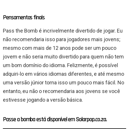
Pensamentos finais
Pass the Bomb é incrivelmente divertido de jogar. Eu
não recomendaria isso para jogadores mais jovens;
mesmo com mais de 12 anos pode ser um pouco
jovem e não seria muito divertido para quem não tem
um bom domínio do idioma. Felizmente, é possível
adquiri-lo em vários idiomas diferentes, e até mesmo
uma versão júnior torna isso um pouco mais fácil. No
entanto, eu não o recomendaria aos jovens se você
estivesse jogando a versão básica.
Passe a bomba está disponível em Solarpop.co.za.