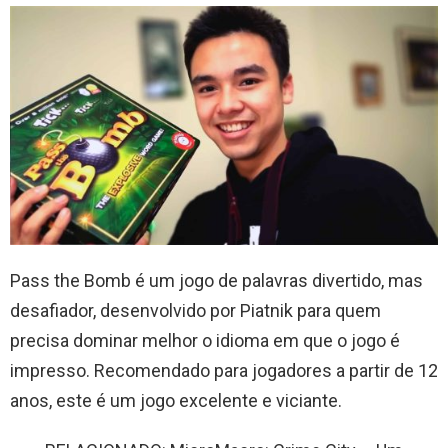
Pass the Bomb é um jogo de palavras divertido, mas
desafiador, desenvolvido por Piatnik para quem
precisa dominar melhor o idioma em que o jogo é
impresso. Recomendado para jogadores a partir de 12
anos, este é um jogo excelente e viciante.