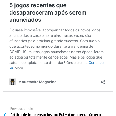
Previous article
See
Crítica de imprensa: Instax Pal – A pequena câmera
more