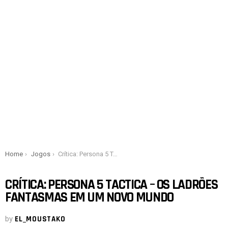
You are here:
Home
Jogos
Crítica: Persona 5 Tactica – Os ladrões fantasmas em um novo mundo
CRÍTICA: PERSONA 5 TACTICA – OS LADRÕES
FANTASMAS EM UM NOVO MUNDO
by
EL_MOUSTAKO