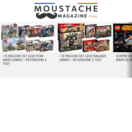
LATEST
STORIES
I 13 MIGLIORI SET LEGO STAR
I 10 MIGLIORI SET LEGO NINJAGO
SCOPRI I 
WARS [ANNO] – RECENSIONE E
[ANNO] – RECENSIONE E TEST
WARS DI [
TEST