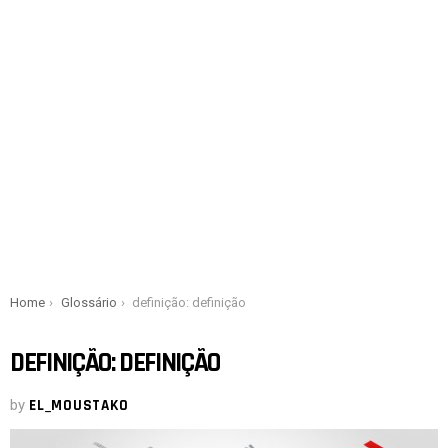
You are here:
Home
Glossário
definição: definição
DEFINIÇÃO: DEFINIÇÃO
by
EL_MOUSTAKO