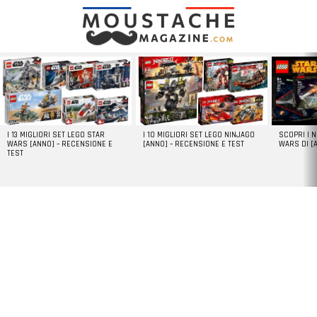
LATEST
STORIES
I 13 MIGLIORI SET LEGO STAR
I 10 MIGLIORI SET LEGO NINJAGO
SCOPRI I 
WARS [ANNO] – RECENSIONE E
[ANNO] – RECENSIONE E TEST
WARS DI [
TEST