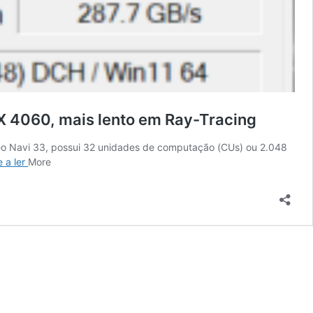
 4060, mais lento em Ray-Tracing
o Navi 33, possui 32 unidades de computação (CUs) ou 2.048
Desempenho
 a ler
More
da
Radeon
RX
7600M
XT
da
AMD
para
jogos:
tão