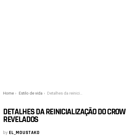
You are here:
Home
Estilo de vida
Detalhes da reinicialização do Crow revelados
DETALHES DA REINICIALIZAÇÃO DO CROW
REVELADOS
by
EL_MOUSTAKO