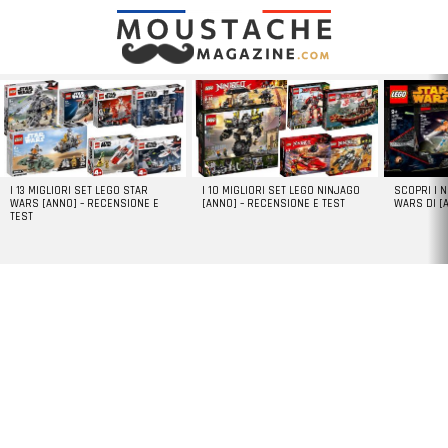
LATEST
STORIES
I 13 MIGLIORI SET LEGO STAR
I 10 MIGLIORI SET LEGO NINJAGO
SCOPRI I 
WARS [ANNO] – RECENSIONE E
[ANNO] – RECENSIONE E TEST
WARS DI [
TEST