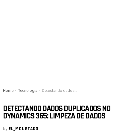
You are here:
Home
Tecnologia
Detectando dados duplicados no Dynamics 365: Limpeza de dados
DETECTANDO DADOS DUPLICADOS NO
DYNAMICS 365: LIMPEZA DE DADOS
by
EL_MOUSTAKO