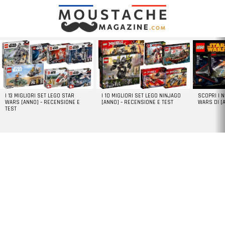
LATEST
STORIES
I 13 MIGLIORI SET LEGO STAR
I 10 MIGLIORI SET LEGO NINJAGO
SCOPRI I 
WARS [ANNO] – RECENSIONE E
[ANNO] – RECENSIONE E TEST
WARS DI [
TEST