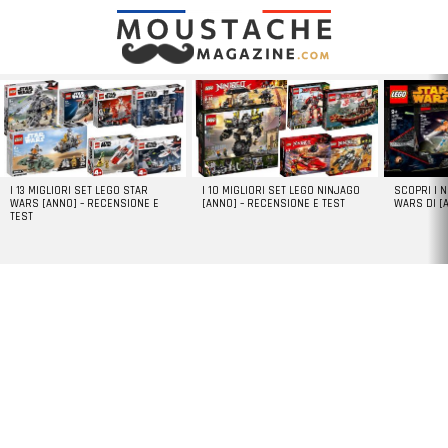
LATEST
STORIES
I 13 MIGLIORI SET LEGO STAR
I 10 MIGLIORI SET LEGO NINJAGO
SCOPRI I 
WARS [ANNO] – RECENSIONE E
[ANNO] – RECENSIONE E TEST
WARS DI [
TEST