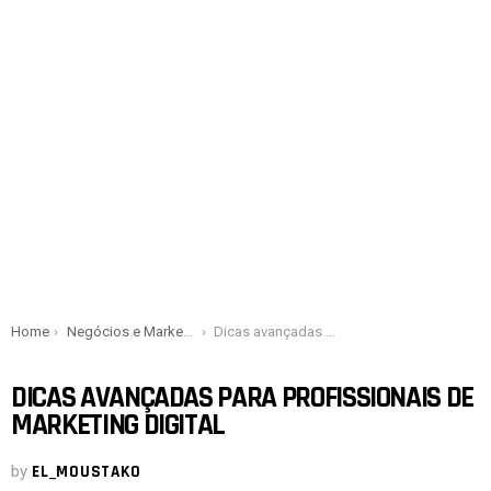
You are here:
Home
Negócios e Marketing
Dicas avançadas para profissionais de marketing digital
DICAS AVANÇADAS PARA PROFISSIONAIS DE
MARKETING DIGITAL
by
EL_MOUSTAKO