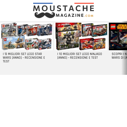
LATEST
STORIES
I 13 MIGLIORI SET LEGO STAR
I 10 MIGLIORI SET LEGO NINJAGO
SCOPRI I 
WARS [ANNO] – RECENSIONE E
[ANNO] – RECENSIONE E TEST
WARS DI [
TEST