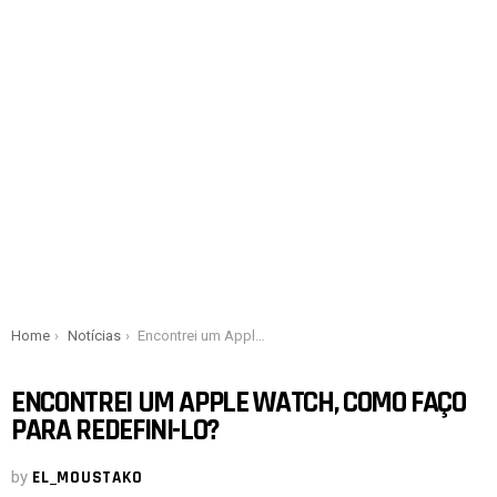
You are here:
Home
Notícias
Encontrei um Apple Watch, como faço para redefini-lo?
ENCONTREI UM APPLE WATCH, COMO FAÇO
PARA REDEFINI-LO?
by
EL_MOUSTAKO