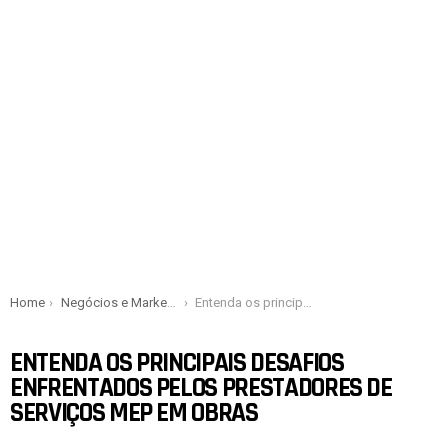
You are here:
Home
Negócios e Marketing
Entenda os principais desafios enfrentados pelos prestadores de serviços MEP em obras
ENTENDA OS PRINCIPAIS DESAFIOS
ENFRENTADOS PELOS PRESTADORES DE
SERVIÇOS MEP EM OBRAS