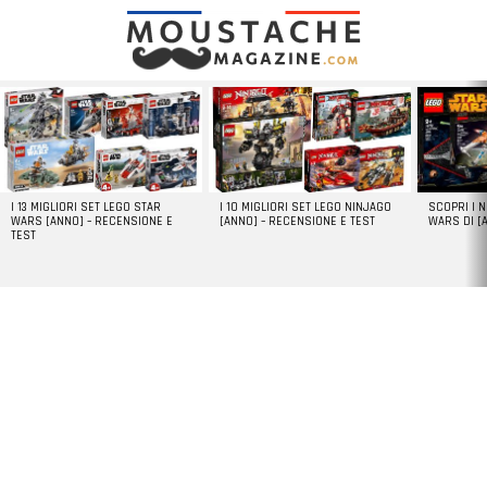
LATEST
STORIES
I 13 MIGLIORI SET LEGO STAR
I 10 MIGLIORI SET LEGO NINJAGO
SCOPRI I 
WARS [ANNO] – RECENSIONE E
[ANNO] – RECENSIONE E TEST
WARS DI [
TEST