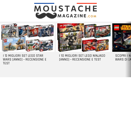
LATEST
STORIES
I 13 MIGLIORI SET LEGO STAR
I 10 MIGLIORI SET LEGO NINJAGO
SCOPRI I 
WARS [ANNO] – RECENSIONE E
[ANNO] – RECENSIONE E TEST
WARS DI [
TEST