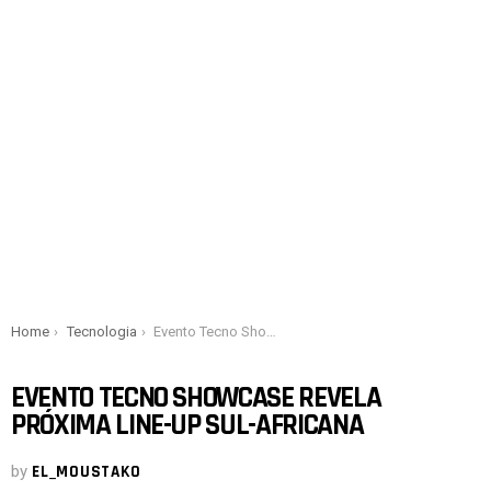
You are here:
Home
Tecnologia
Evento Tecno Showcase revela próxima line-up sul-africana
EVENTO TECNO SHOWCASE REVELA
PRÓXIMA LINE-UP SUL-AFRICANA
by
EL_MOUSTAKO