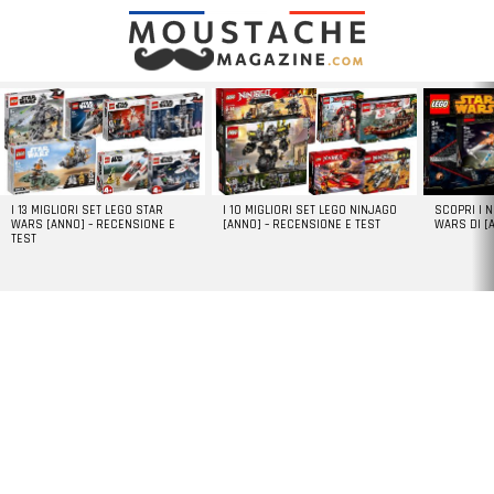
LATEST
STORIES
I 13 MIGLIORI SET LEGO STAR
I 10 MIGLIORI SET LEGO NINJAGO
SCOPRI I 
WARS [ANNO] – RECENSIONE E
[ANNO] – RECENSIONE E TEST
WARS DI [
TEST