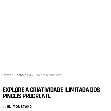
You are here:
Home
Tecnologia
Explore a criatividade ilimitada dos pincéis Procreate
EXPLORE A CRIATIVIDADE ILIMITADA DOS
PINCÉIS PROCREATE
by
EL_MOUSTAKO