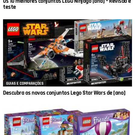
Os 10 melhores conjuntos LEGO Ninjago [ano] – Revisão e
teste
GUIAS E COMPARAÇÕES
Descubra os novos conjuntos Lego Star Wars de [ano]