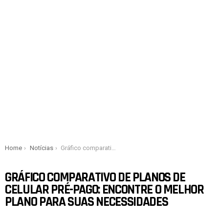
You are here:
Home
Notícias
Gráfico comparativo de planos de celular pré-pago: encontre o melhor plano para suas necessidades
GRÁFICO COMPARATIVO DE PLANOS DE
CELULAR PRÉ-PAGO: ENCONTRE O MELHOR
PLANO PARA SUAS NECESSIDADES