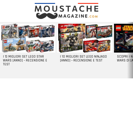
LATEST
STORIES
I 13 MIGLIORI SET LEGO STAR
I 10 MIGLIORI SET LEGO NINJAGO
SCOPRI I 
WARS [ANNO] – RECENSIONE E
[ANNO] – RECENSIONE E TEST
WARS DI [
TEST