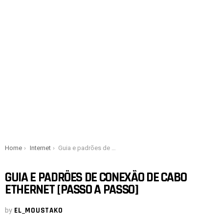
You are here:
Home
Internet
Guia e padrões de conexão de cabo Ethernet [Passo a passo]
GUIA E PADRÕES DE CONEXÃO DE CABO
ETHERNET [PASSO A PASSO]
by
EL_MOUSTAKO