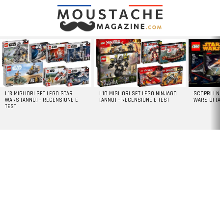
LATEST
STORIES
I 13 MIGLIORI SET LEGO STAR
I 10 MIGLIORI SET LEGO NINJAGO
SCOPRI I 
WARS [ANNO] – RECENSIONE E
[ANNO] – RECENSIONE E TEST
WARS DI [
TEST