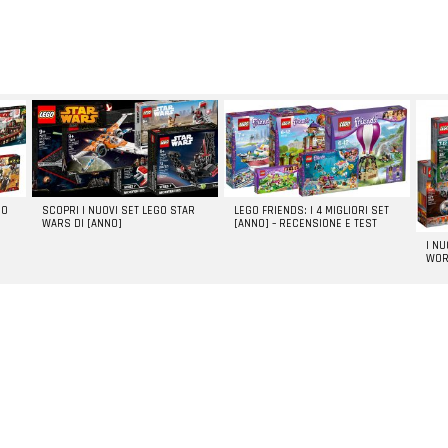
GO
SCOPRI I NUOVI SET LEGO STAR
LEGO FRIENDS: I 4 MIGLIORI SET
WARS DI [ANNO]
[ANNO] – RECENSIONE E TEST
I N
WOR