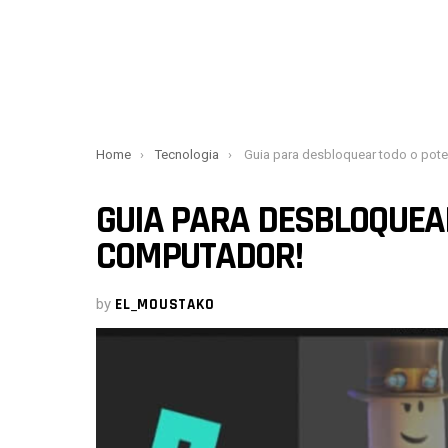
You are here:
Home
Tecnologia
Guia para desbloquear todo o potencial do seu com
GUIA PARA DESBLOQUEAR
COMPUTADOR!
by
EL_MOUSTAKO