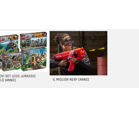
UOVI SET LEGO JURASSIC
IL MIGLIOR NERF [ANNO]
LD [ANNO]