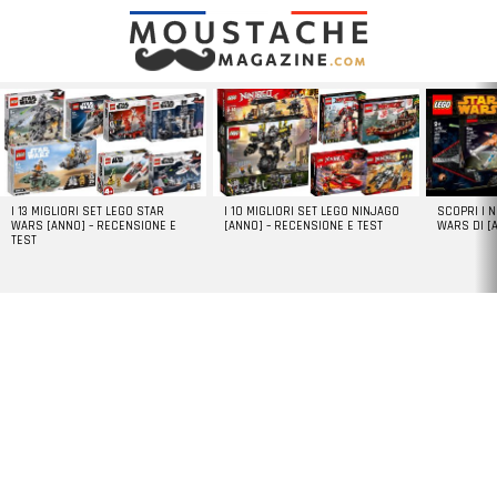
LATEST
STORIES
I 13 MIGLIORI SET LEGO STAR
I 10 MIGLIORI SET LEGO NINJAGO
SCOPRI I 
WARS [ANNO] – RECENSIONE E
[ANNO] – RECENSIONE E TEST
WARS DI [
TEST