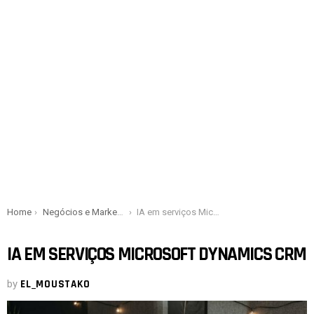
You are here:
Home
Negócios e Marketing
IA em serviços Microsoft Dynamics CRM
IA EM SERVIÇOS MICROSOFT DYNAMICS CRM
by
EL_MOUSTAKO