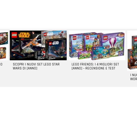
GO
SCOPRI I NUOVI SET LEGO STAR
LEGO FRIENDS: I 4 MIGLIORI SET
WARS DI [ANNO]
[ANNO] – RECENSIONE E TEST
I N
WOR