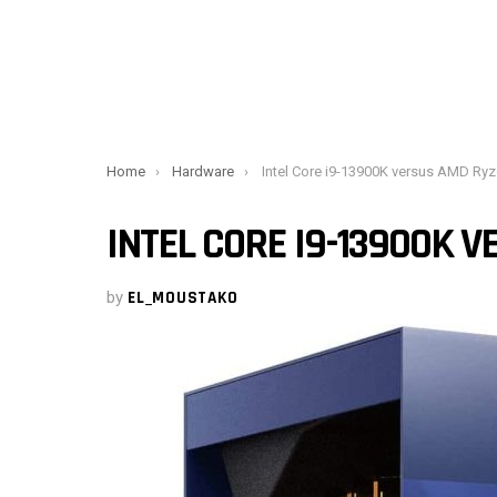
You are here:
Home
Hardware
Intel Core i9-13900K versus AMD Ryzen 9 
INTEL CORE I9-13900K 
by
EL_MOUSTAKO