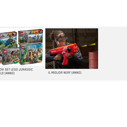
UOVI SET LEGO JURASSIC
IL MIGLIOR NERF [ANNO]
LD [ANNO]