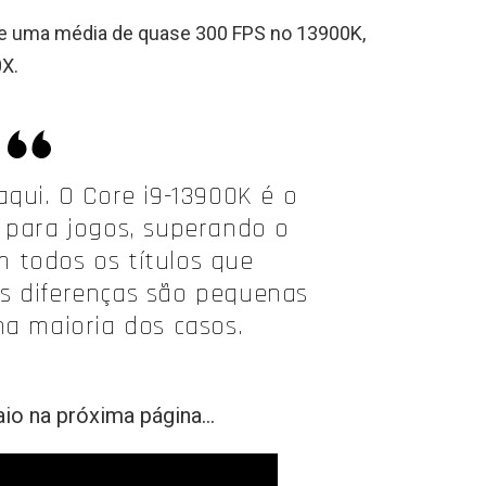
eve uma média de quase 300 FPS no 13900K,
X.
qui. O Core i9-13900K é o
 para jogos, superando o
 todos os títulos que
as diferenças são pequenas
a maioria dos casos.
io na próxima página…