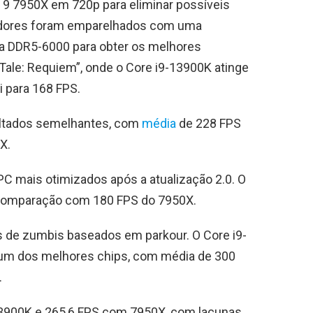
9 7950X em 720p para eliminar possíveis
adores foram emparelhados com uma
a DDR5-6000 para obter os melhores
 Tale: Requiem”, onde o Core i9-13900K atinge
 para 168 FPS.
sultados semelhantes, com
média
de 228 FPS
X.
C mais otimizados após a atualização 2.0. O
 comparação com 180 FPS do 7950X.
s de zumbis baseados em parkour. O Core i9-
um dos melhores chips, com média de 300
.
3900K e 265,6 FPS com 7950X, com lacunas