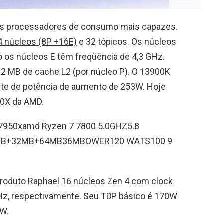
eus processadores de consumo mais capazes.
4 núcleos (8P +16E)
e 32 tópicos. Os núcleos
o os núcleos E têm freqüência de 4,3 GHz.
 2 MB de cache L2 (por núcleo P). O 13900K
ite de potência de aumento de 253W. Hoje
0X da AMD.
7950xamd Ryzen 7 7800 5.0GHZ5.8
B+32MB+64MB36MBOWER120 WATS100 9
produto Raphael
16 núcleos Zen 4
com clock
GHz, respectivamente. Seu TDP básico é 170W
 W
.