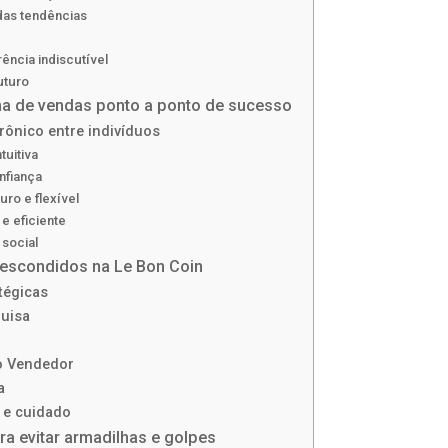
das tendências
ência indiscutível
uturo
a de vendas ponto a ponto de sucesso
rônico entre indivíduos
tuitiva
nfiança
ro e flexível
 e eficiente
social
 escondidos na Le Bon Coin
tégicas
quisa
o Vendedor
a
e e cuidado
a evitar armadilhas e golpes