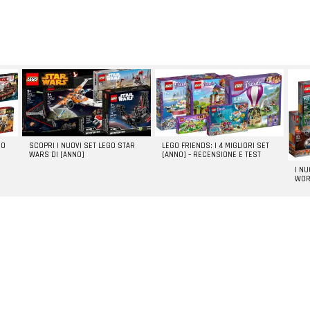
GO
SCOPRI I NUOVI SET LEGO STAR
LEGO FRIENDS: I 4 MIGLIORI SET
WARS DI [ANNO]
[ANNO] – RECENSIONE E TEST
I N
WOR