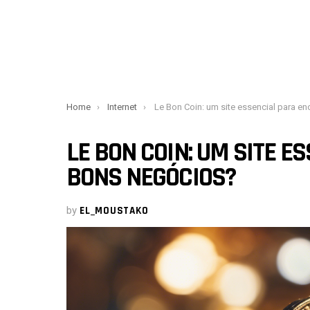
You are here:
Home
Internet
Le Bon Coin: um site essencial para encontrar bons negócios
LE BON COIN: UM SITE 
BONS NEGÓCIOS?
by
EL_MOUSTAKO