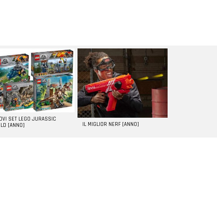
UOVI SET LEGO JURASSIC
IL MIGLIOR NERF [ANNO]
LD [ANNO]