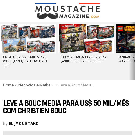
LATEST
STORIES
I 13 MIGLIORI SET LEGO STAR
I 10 MIGLIORI SET LEGO NINJAGO
SCOPRI I 
WARS [ANNO] – RECENSIONE E
[ANNO] – RECENSIONE E TEST
WARS DI [
TEST
You are here:
Home
Negócios e Marketing
Leve a Bouc Media para US$ 50 mil/mês com Christien Bouc
LEVE A BOUC MEDIA PARA US$ 50 MIL/MÊS
COM CHRISTIEN BOUC
by
EL_MOUSTAKO