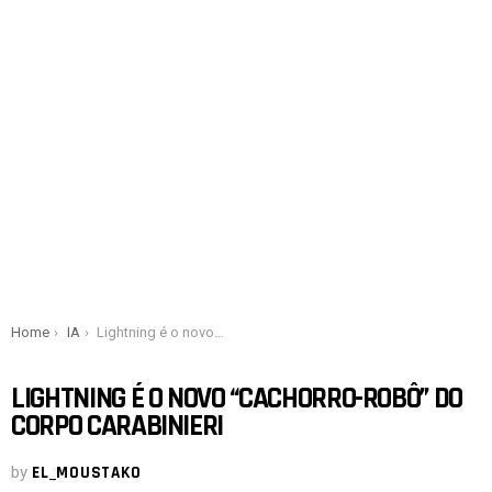
You are here:
Home
IA
Lightning é o novo “cachorro-robô” do Corpo Carabinieri
LIGHTNING É O NOVO “CACHORRO-ROBÔ” DO
CORPO CARABINIERI
by
EL_MOUSTAKO