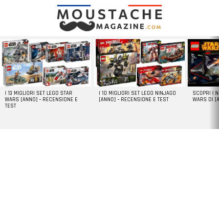
LATEST
STORIES
I 13 MIGLIORI SET LEGO STAR
I 10 MIGLIORI SET LEGO NINJAGO
SCOPRI I 
WARS [ANNO] – RECENSIONE E
[ANNO] – RECENSIONE E TEST
WARS DI [
TEST