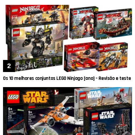
Os 10 melhores conjuntos LEGO Ninjago [ano] – Revisão e teste