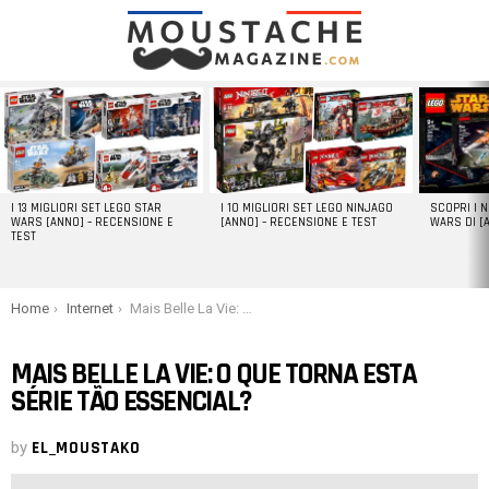
LATEST
STORIES
I 13 MIGLIORI SET LEGO STAR
I 10 MIGLIORI SET LEGO NINJAGO
SCOPRI I 
WARS [ANNO] – RECENSIONE E
[ANNO] – RECENSIONE E TEST
WARS DI [
TEST
You are here:
Home
Internet
Mais Belle La Vie: O que torna esta série tão essencial?
MAIS BELLE LA VIE: O QUE TORNA ESTA
SÉRIE TÃO ESSENCIAL?
by
EL_MOUSTAKO