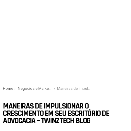
You are here:
Home
Negócios e Marketing
Maneiras de impulsionar o crescimento em seu escritório de advocacia – TwinzTech Blog
MANEIRAS DE IMPULSIONAR O
CRESCIMENTO EM SEU ESCRITÓRIO DE
ADVOCACIA – TWINZTECH BLOG