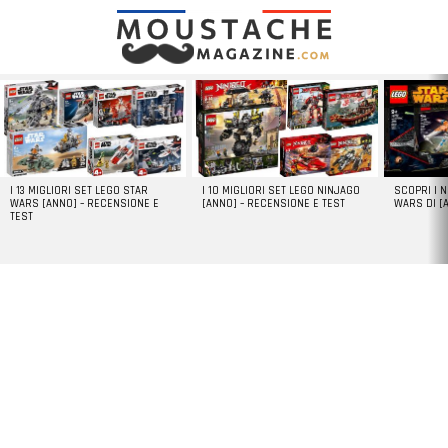
LATEST
STORIES
I 13 MIGLIORI SET LEGO STAR
I 10 MIGLIORI SET LEGO NINJAGO
SCOPRI I 
WARS [ANNO] – RECENSIONE E
[ANNO] – RECENSIONE E TEST
WARS DI [
TEST