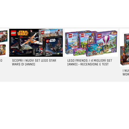
GO
SCOPRI I NUOVI SET LEGO STAR
LEGO FRIENDS: I 4 MIGLIORI SET
WARS DI [ANNO]
[ANNO] – RECENSIONE E TEST
I N
WOR