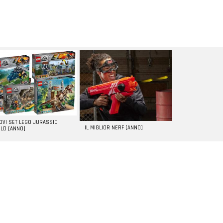
UOVI SET LEGO JURASSIC
IL MIGLIOR NERF [ANNO]
LD [ANNO]