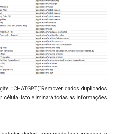
 digite =CHATGPT(“Remover dados duplicados
r célula. Isto eliminará todas as informações
estudar dados, mostrando-lhes imagens e