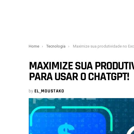
You are here:
Home
Tecnologia
Maximize sua produtividade no Excel: dicas para usar o 
MAXIMIZE SUA PRODUTIV
PARA USAR O CHATGPT!
by
EL_MOUSTAKO