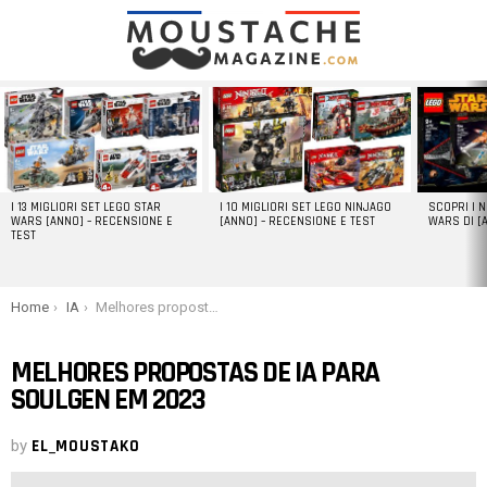
LATEST
STORIES
I 13 MIGLIORI SET LEGO STAR
I 10 MIGLIORI SET LEGO NINJAGO
SCOPRI I 
WARS [ANNO] – RECENSIONE E
[ANNO] – RECENSIONE E TEST
WARS DI [
TEST
You are here:
Home
IA
Melhores propostas de IA para Soulgen em 2023
MELHORES PROPOSTAS DE IA PARA
SOULGEN EM 2023
by
EL_MOUSTAKO