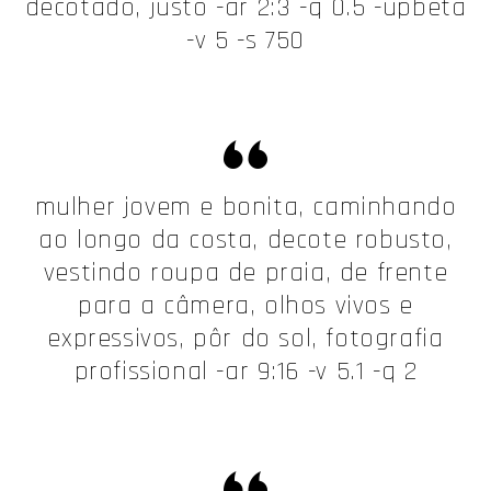
decotado, justo -ar 2:3 -q 0.5 -upbeta
-v 5 -s 750
mulher jovem e bonita, caminhando
ao longo da costa, decote robusto,
vestindo roupa de praia, de frente
para a câmera, olhos vivos e
expressivos, pôr do sol, fotografia
profissional -ar 9:16 -v 5.1 -q 2