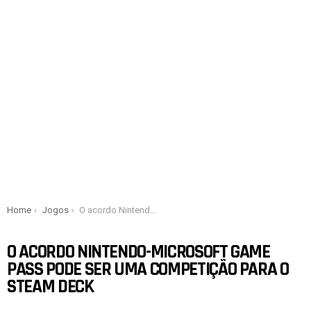
You are here:
Home
Jogos
O acordo Nintendo-Microsoft Game Pass pode ser uma competição para o Steam Deck
O ACORDO NINTENDO-MICROSOFT GAME
PASS PODE SER UMA COMPETIÇÃO PARA O
STEAM DECK