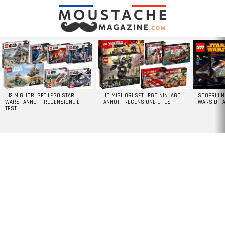
LATEST
STORIES
I 13 MIGLIORI SET LEGO STAR
I 10 MIGLIORI SET LEGO NINJAGO
SCOPRI I 
WARS [ANNO] – RECENSIONE E
[ANNO] – RECENSIONE E TEST
WARS DI [
TEST